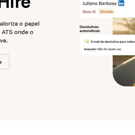
Hire
loriza o papel
o ATS onde o
ve.
o