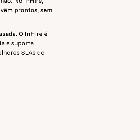
 mão. No InHire,
á vêm prontos, sem
ssada. O InHire é
da e suporte
elhores SLAs do