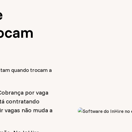
e
rocam
citam quando trocam a
 Cobrança por vaga
tá contratando
rir vagas não muda a