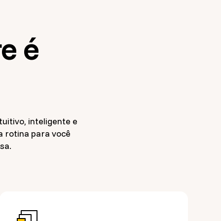
e é
itivo, inteligente e
a rotina para você
sa.